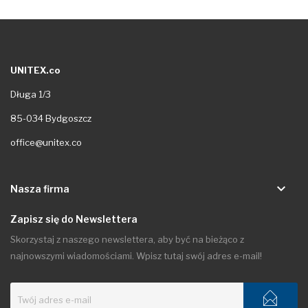
UNITEX.co
Długa 1/3
85-034 Bydgoszcz
office@unitex.co
keyboard_arrow_down
Nasza firma
Zapisz się do Newslettera
Skorzystaj z naszego newslettera, aby być na bieżąco z
najnowszymi wiadomościami. Wpisz tutaj swój adres e-mail!