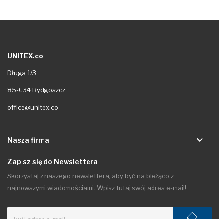
UNITEX.co
Długa 1/3
85-034 Bydgoszcz
office@unitex.co
keyboard_arrow_down
Nasza firma
Zapisz się do Newslettera
Skorzystaj z naszego newslettera, aby być na bieżąco z
najnowszymi wiadomościami. Wpisz tutaj swój adres e-mail!