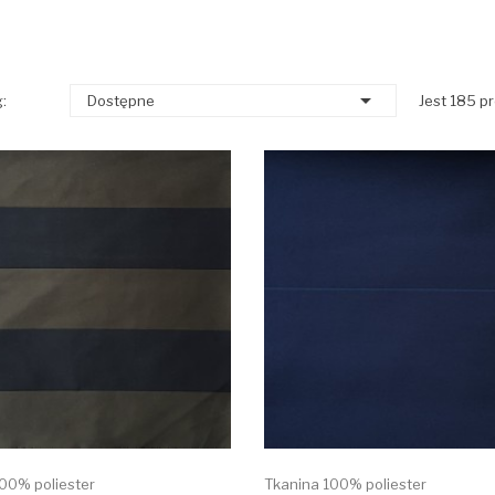

:
Dostępne
Jest 185 p
00% poliester
Tkanina 100% poliester