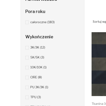
Pora roku
Sortuj wg
całoroczne
(183)
Wykończenie
3K/3K
(12)
5K/5K
(3)
10K/10K
(1)
CIRE
(8)
PU 3K/3K
(1)
TPU
(3)
Tkanina 1