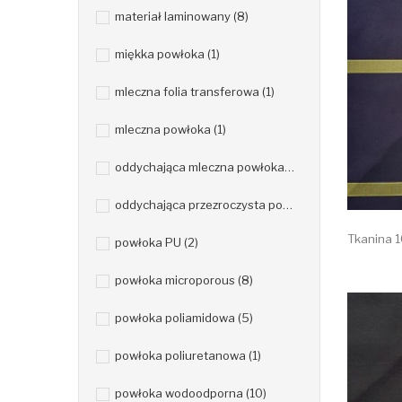
materiał laminowany
(8)
miękka powłoka
(1)
mleczna folia transferowa
(1)
mleczna powłoka
(1)
oddychająca mleczna powłoka
(8)
oddychająca przezroczysta powłoka
(1)
Tkanina 1
powłoka PU
(2)
powłoka microporous
(8)
powłoka poliamidowa
(5)
powłoka poliuretanowa
(1)
powłoka wodoodporna
(10)