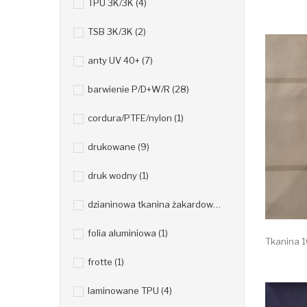
TPU 3K/3K
(4)
TSB 3K/3K
(2)
anty UV 40+
(7)
barwienie P/D+W/R
(28)
cordura/PTFE/nylon
(1)
drukowane
(9)
druk wodny
(1)
dzianinowa tkanina żakardowa
(1)
folia aluminiowa
(1)
Tkanina 1
frotte
(1)
laminowane TPU
(4)