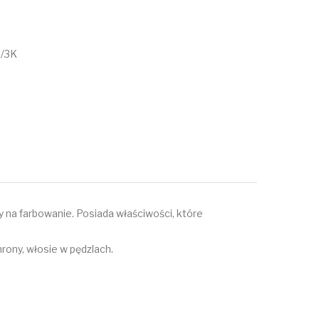
K/3K
ny na farbowanie. Posiada właściwości, które
hrony, włosie w pędzlach.