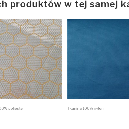
ch produktów w tej samej ka
00% poliester
Tkanina 100% nylon