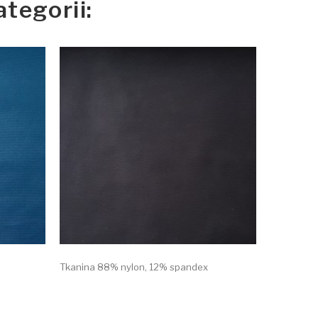
tegorii:
Tkanina 88% nylon, 12% spandex
Tkanina 1