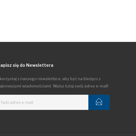
apisz się do Newslettera
korzystaj z naszego newslettera, aby być na bieżąco z
ajnowszymi wiadomościami. Wpisz tutaj swój adres e-mail!