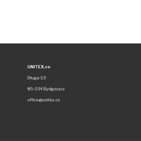
UNITEX.co
Długa 1/3
85-034 Bydgoszcz
office@unitex.co