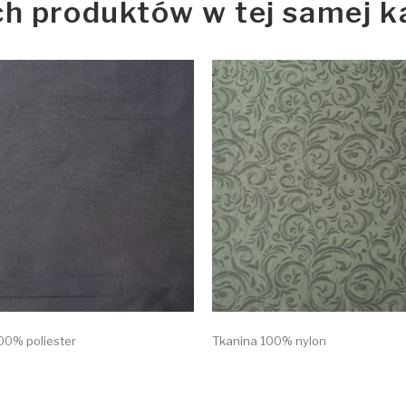
ch produktów w tej samej ka
00% poliester
Tkanina 100% nylon