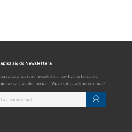
apisz się do Newslettera
korzystaj z naszego newslettera, aby być na bieżąco z
ajnowszymi wiadomościami. Wpisz tutaj swój adres e-mail!