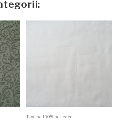
tegorii:
Tkanina 100% poliester
Tkanina 1