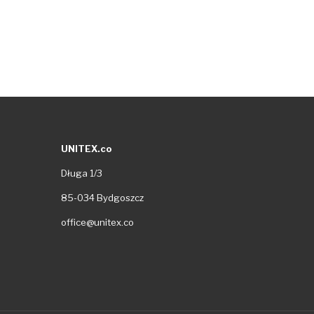
UNITEX.co
Długa 1/3
85-034 Bydgoszcz
office@unitex.co