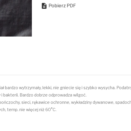

Pobierz PDF
ał bardzo wytrzymały, lekki, nie gniecie się i szybko wysycha. Podat
 i bakterii. Bardzo dobrze odprowadza wilgoć.
py, pończochy, sieci, rękawice ochronne, wykładziny dywanowe, spadoc
ch, temp. nie więcej niż 60°C.