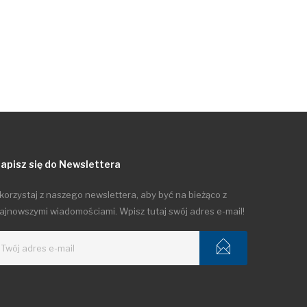
apisz się do Newslettera
korzystaj z naszego newslettera, aby być na bieżąco z
ajnowszymi wiadomościami. Wpisz tutaj swój adres e-mail!