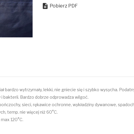

Pobierz PDF
ał bardzo wytrzymały, lekki, nie gniecie się i szybko wysycha. Podat
 i bakterii. Bardzo dobrze odprowadza wilgoć.
py, pończochy, sieci, rękawice ochronne, wykładziny dywanowe, spadoc
ch, temp. nie więcej niż 60°C.
, max 120°C.