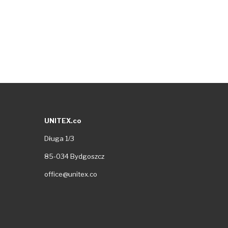
UNITEX.co
Długa 1/3
85-034 Bydgoszcz
office@unitex.co