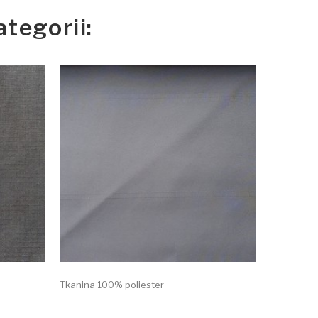
tegorii:
Tkanina 100% poliester
Tkanina 10