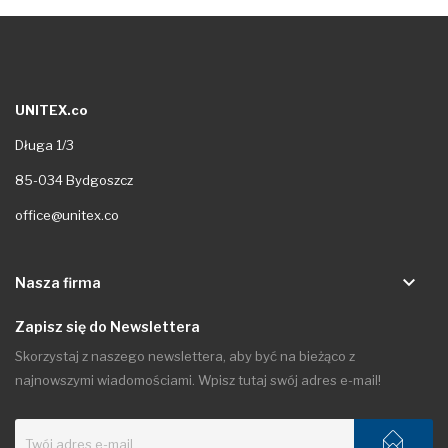
UNITEX.co
Długa 1/3
85-034 Bydgoszcz
office@unitex.co
keyboard_arrow_down
Nasza firma
Zapisz się do Newslettera
Skorzystaj z naszego newslettera, aby być na bieżąco z
najnowszymi wiadomościami. Wpisz tutaj swój adres e-mail!