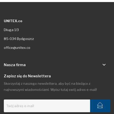
UNITEX.co
Długa 1/3
85-034 Bydgoszcz
office@unitex.co
keyboard_arrow_down
Nasza firma
Zapisz się do Newslettera
Skorzystaj z naszego newslettera, aby być na bieżąco z
najnowszymi wiadomościami. Wpisz tutaj swój adres e-mail!