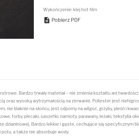
Wykończenie: klej hot film

Pobierz PDF
 estrowe. Bardzo trwały materiał – nie zmienia kształtu ani twardoś
ią oraz wysoką wytrzymałością na zerwanie. Poliester jest niehigros
, nie blaknie na słońcu, jest odporny na wilgoć, grzyby, pleśń i kwas
owe, torby, plecaki, saszetki, namioty, parawany, leżaki, tekstylia
 dzianinowej. Bardzo lekkie i gęste, cechujące się specyficznym bla
 potu, a także nie absorbuje wody.