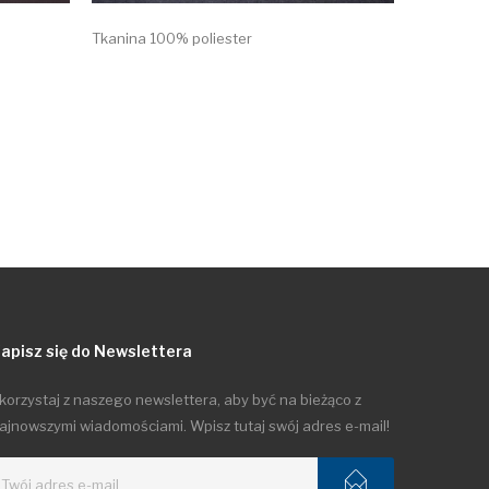
Tkanina 100% poliester
Tkanina 55
apisz się do Newslettera
korzystaj z naszego newslettera, aby być na bieżąco z
ajnowszymi wiadomościami. Wpisz tutaj swój adres e-mail!