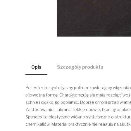
Opis
Szczegóły produktu
Poliester to syntetyczny polimer zawierający wiązania
pierwotną formę. Charakteryzuję się małą rozciągliwośc
schnie i ciężko go poplamić. Dobrze chroni przed wiatrem
Zastosowanie – ubrania, lekkie obuwie, tkaniny odblask
Spandex to elastyczne włókno syntetyczne o strukturze
chemikaliów. Materiał praktycznie nie reaguję na skutki