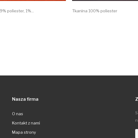
% poliester, 1%...
Tkanina 100% poliester
Nasza firma
Z
S
O nas
n
Kontakt z nami
Mapa strony