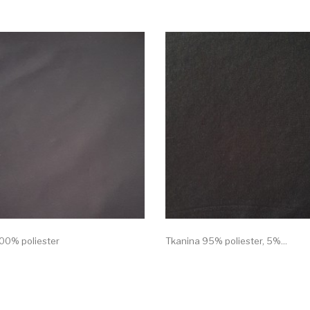
00% poliester
Tkanina 95% poliester, 5%...