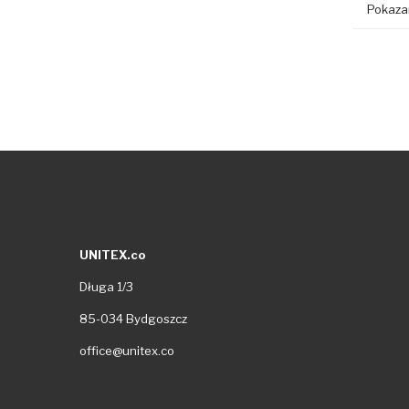
Pokazan
UNITEX.co
Długa 1/3
85-034 Bydgoszcz
office@unitex.co