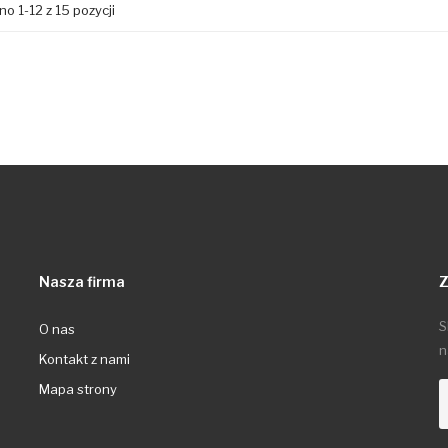
o 1-12 z 15 pozycji
Nasza firma
Z
S
O nas
n
Kontakt z nami
Mapa strony