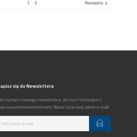
1
2
Następny

apisz się do Newslettera
korzystaj z naszego newslettera, aby być na bieżąco z
ajnowszymi wiadomościami. Wpisz tutaj swój adres e-mail!