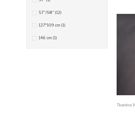
57''/58''
(12)
127*109 cm
(1)
146 cm
(1)
Tkanina 1