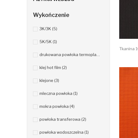
Wykończenie
3K/3K
(5)
5K/5K
(1)
Tkanina 
drukowana powłoka termoplastyczna
(1)
klej hot film
(2)
klejone
(3)
mleczna powłoka
(1)
mokra powłoka
(4)
powłoka transferowa
(2)
powłoka wodoszczelna
(1)