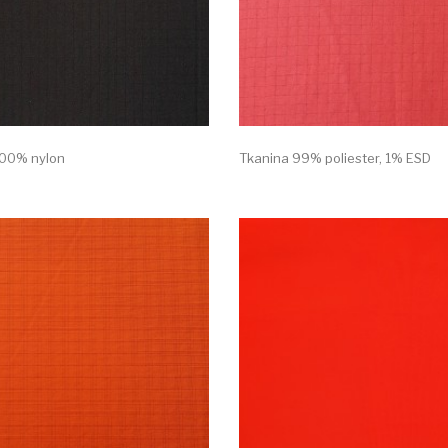
100% nylon
Tkanina 99% poliester, 1% ESD