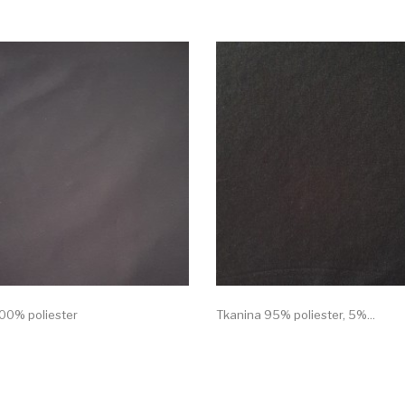
00% poliester
Tkanina 95% poliester, 5%...