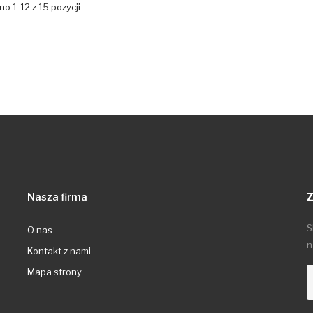
o 1-12 z 15 pozycji
Nasza firma
Z
S
O nas
n
Kontakt z nami
Mapa strony