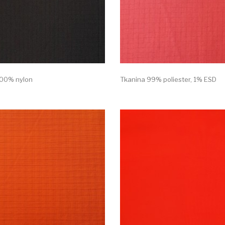
100% nylon
Tkanina 99% poliester, 1% ESD