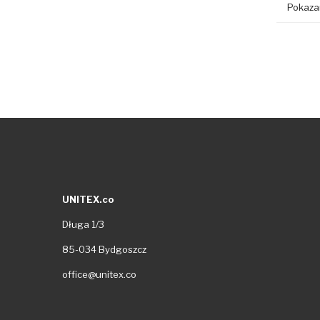
Pokazan
UNITEX.co
Długa 1/3
85-034 Bydgoszcz
office@unitex.co