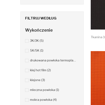
FILTRUJ WEDŁUG
Wykończenie
Tkanina 
3K/3K
(5)
5K/5K
(1)
drukowana powłoka termoplastyczna
(1)
klej hot film
(2)
klejone
(3)
mleczna powłoka
(1)
mokra powłoka
(4)