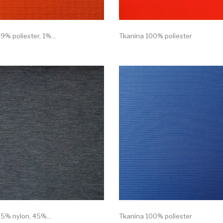
9% poliester, 1%...
Tkanina 100% poliester
5% nylon, 45%...
Tkanina 100% poliester