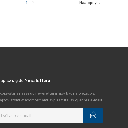
1
2
Następny

apisz się do Newslettera
korzystaj z naszego newslettera, aby być na bieżąco z
ajnowszymi wiadomościami. Wpisz tutaj swój adres e-mail!