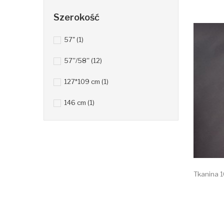
Szerokość
57"
(1)
57''/58''
(12)
127*109 cm
(1)
146 cm
(1)
Tkanina 1