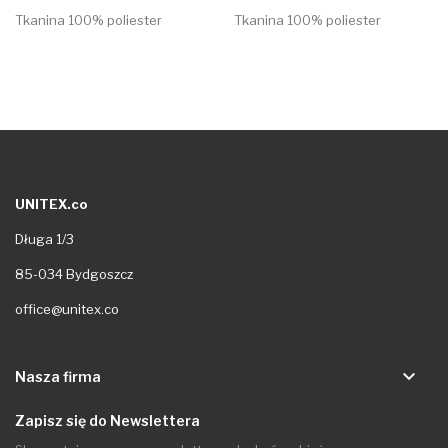
Tkanina 100% poliester
Tkanina 100% poliester
UNITEX.co
Długa 1/3
85-034 Bydgoszcz
office@unitex.co
keyboard_arrow_down
Nasza firma
Zapisz się do Newslettera