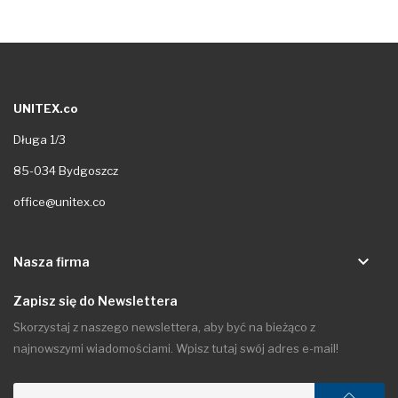
UNITEX.co
Długa 1/3
85-034 Bydgoszcz
office@unitex.co
keyboard_arrow_down
Nasza firma
Zapisz się do Newslettera
Skorzystaj z naszego newslettera, aby być na bieżąco z
najnowszymi wiadomościami. Wpisz tutaj swój adres e-mail!