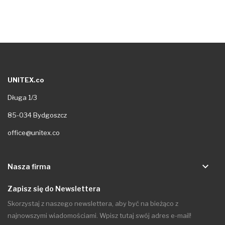
UNITEX.co
Długa 1/3
85-034 Bydgoszcz
office@unitex.co
keyboard_arrow_down
Nasza firma
Zapisz się do Newslettera
Skorzystaj z naszego newslettera, aby być na bieżąco z
najnowszymi wiadomościami. Wpisz tutaj swój adres e-mail!