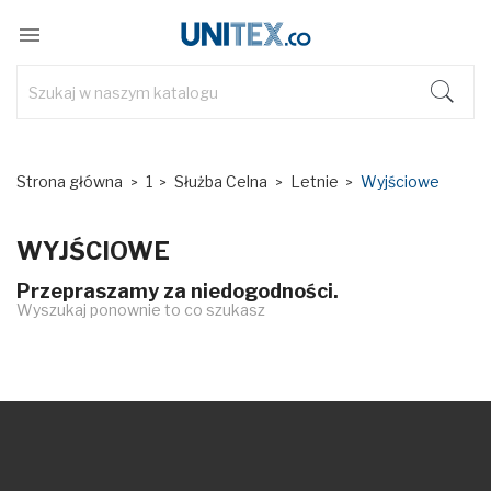

Strona główna
1
Służba Celna
Letnie
Wyjściowe
WYJŚCIOWE
Przepraszamy za niedogodności.
Wyszukaj ponownie to co szukasz