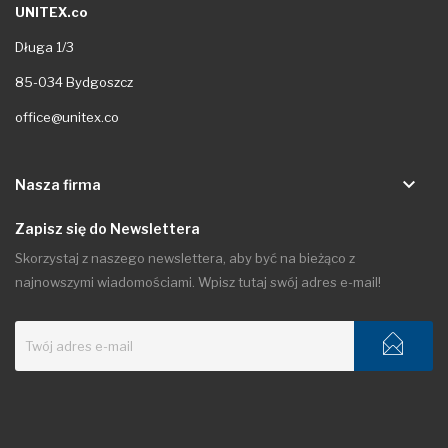
UNITEX.co
Długa 1/3
85-034 Bydgoszcz
office@unitex.co
keyboard_arrow_down
Nasza firma
Zapisz się do Newslettera
Skorzystaj z naszego newslettera, aby być na bieżąco z
najnowszymi wiadomościami. Wpisz tutaj swój adres e-mail!