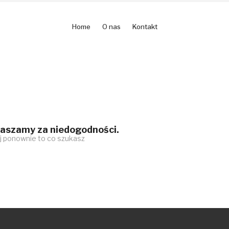
Home
O nas
Kontakt
aszamy za niedogodności.
 ponownie to co szukasz