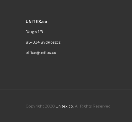
UNITEX.co
Długa 1/3
85-034 Bydgoszcz
office@unitex.co
Copyright 2020
Unitex.co
. All Rights Reserved